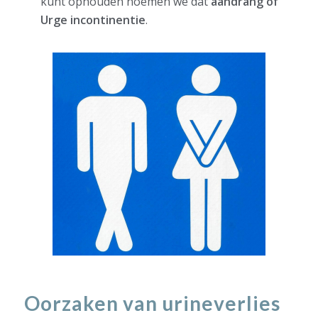
kunt ophouden noemen we dat
aandrang of
Urge incontinentie
.
Oorzaken van urineverlies