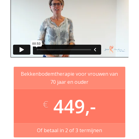
Bekkenbodemtherapie voor vrouwen van
70 jaar en ouder
449,-
€
Of betaal in 2 of 3 termijnen