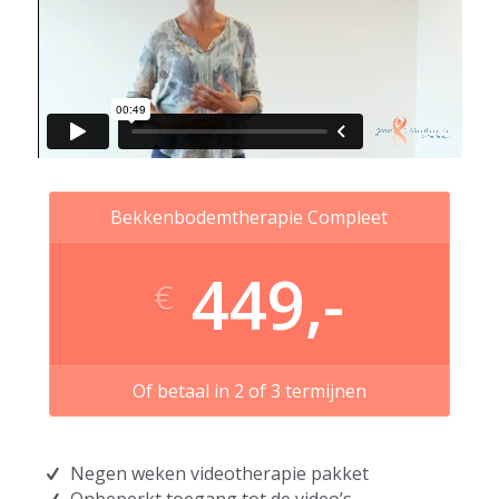
Bekkenbodemtherapie Compleet
449,-
€
Of betaal in 2 of 3 termijnen
Negen weken videotherapie pakket