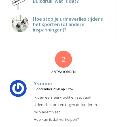
Buikdruk, wat is dat?
Hoe stop je urineverlies tijdens
het sporten (of andere
inspanningen)?
2
ANTWOORDEN
Yvonne
3 december 2020 op 13:52
zegt:
Ik ben een leerkracht en zet vaak
tijdens het praten tegen de kinderen
mijn adem vast.
Hoe kan ik dat verhelpen?