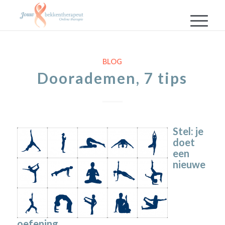
BLOG
Doorademen, 7 tips
Stel: je
doet
een
nieuwe
oefening.