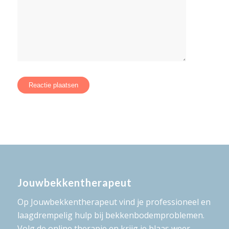
Jouwbekkentherapeut
Op Jouwbekkentherapeut vind je professioneel en
laagdrempelig hulp bij bekkenbodemproblemen.
Volg de online therapie en krijg je blaas weer