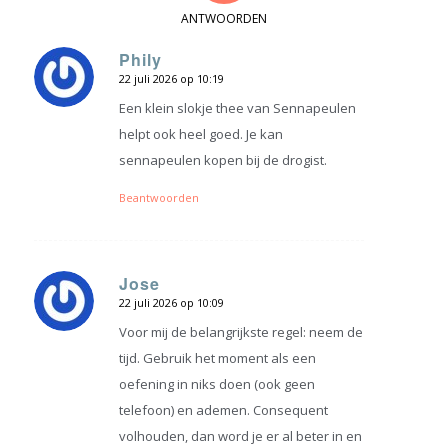
ANTWOORDEN
Phily
22 juli 2026 op 10:19
zegt:
Een klein slokje thee van Sennapeulen
helpt ook heel goed. Je kan
sennapeulen kopen bij de drogist.
Beantwoorden
Jose
22 juli 2026 op 10:09
zegt:
Voor mij de belangrijkste regel: neem de
tijd. Gebruik het moment als een
oefening in niks doen (ook geen
telefoon) en ademen. Consequent
volhouden, dan word je er al beter in en