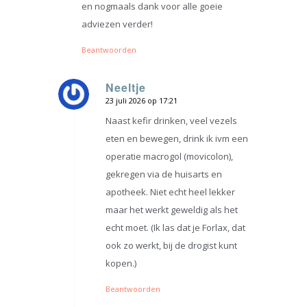
en nogmaals dank voor alle goeie
adviezen verder!
Beantwoorden
Neeltje
23 juli 2026 op 17:21
zegt:
Naast kefir drinken, veel vezels
eten en bewegen, drink ik ivm een
operatie macrogol (movicolon),
gekregen via de huisarts en
apotheek. Niet echt heel lekker
maar het werkt geweldig als het
echt moet. (Ik las dat je Forlax, dat
ook zo werkt, bij de drogist kunt
kopen.)
Beantwoorden