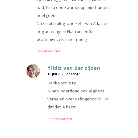
had, hielp een kwartier op mijn hurken
heel goed.
Nu helpt biologische kefir van Arla me
nog beter: geen Nalcrom en/of
psylliumvezels meer nodig!
Beantwoorden
Yildiz van der zijden
16 juli 2025 op 09:47
zegt:
Dank voor je tip!
Ik heb inderdaad ook al goede
verhalen over Kefir gehoord. Fijn
dat dat je helpt.
Beantwoorden