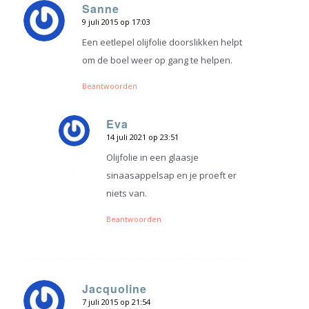
Sanne
9 juli 2015 op 17:03
zegt:
Een eetlepel olijfolie doorslikken helpt
om de boel weer op gang te helpen.
Beantwoorden
Eva
14 juli 2021 op 23:51
zegt:
Olijfolie in een glaasje
sinaasappelsap en je proeft er
niets van.
Beantwoorden
Jacquoline
7 juli 2015 op 21:54
zegt: