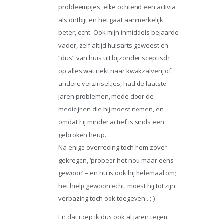
probleempjes, elke ochtend een activia
als ontbijt en het gaat aanmerkelijk
beter, echt. Ook mijn inmiddels bejaarde
vader, zelf altijd huisarts geweest en
“dus” van huis uit bijzonder sceptisch
op alles wat riekt naar kwakzalverij of
andere verzinseltjes, had de laatste
jaren problemen, mede door de
medicijnen die hij moest nemen, en
omdat hij minder actief is sinds een
gebroken heup.
Na enige overreding toch hem zover
gekregen, ‘probeer het nou maar eens
gewoon’ – en nu is ook hij helemaal om;
het hielp gewoon echt, moest hij tot zijn
verbazing toch ook toegeven.. ;-)
En dat roep ik dus ook al jaren tegen