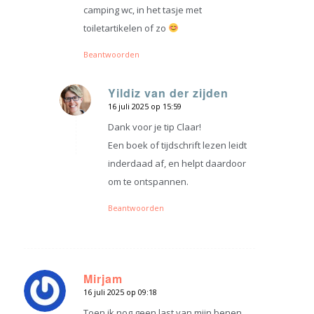
camping wc, in het tasje met
toiletartikelen of zo
Beantwoorden
Yildiz van der zijden
16 juli 2025 op 15:59
zegt:
Dank voor je tip Claar!
Een boek of tijdschrift lezen leidt
inderdaad af, en helpt daardoor
om te ontspannen.
Beantwoorden
Mirjam
16 juli 2025 op 09:18
zegt:
Toen ik nog geen last van mijn benen