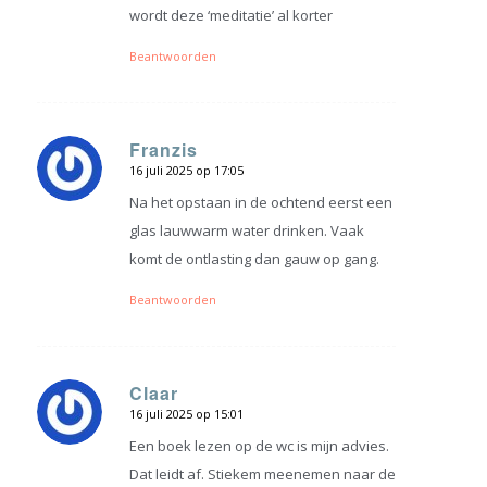
wordt deze ‘meditatie’ al korter
Beantwoorden
Franzis
16 juli 2025 op 17:05
zegt:
Na het opstaan in de ochtend eerst een
glas lauwwarm water drinken. Vaak
komt de ontlasting dan gauw op gang.
Beantwoorden
Claar
16 juli 2025 op 15:01
zegt:
Een boek lezen op de wc is mijn advies.
Dat leidt af. Stiekem meenemen naar de